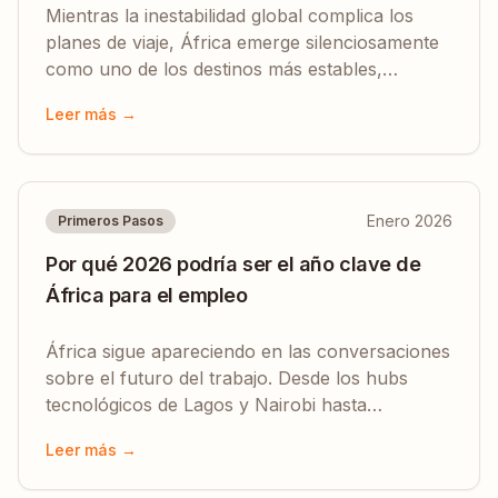
Mientras la inestabilidad global complica los
planes de viaje, África emerge silenciosamente
como uno de los destinos más estables,
acogedores e infravalorados del planeta.
Leer más →
Enero 2026
Primeros Pasos
Por qué 2026 podría ser el año clave de
África para el empleo
África sigue apareciendo en las conversaciones
sobre el futuro del trabajo. Desde los hubs
tecnológicos de Lagos y Nairobi hasta
proyectos de infraestructura y la explosión de
Leer más →
la economía creativa.