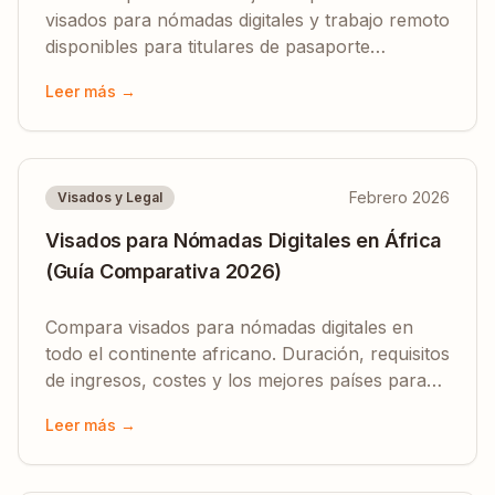
visados para nómadas digitales y trabajo remoto
disponibles para titulares de pasaporte
nigeriano en 2026 — de Cabo Verde a
Leer más →
Seychelles.
Febrero 2026
Visados y Legal
Visados para Nómadas Digitales en África
(Guía Comparativa 2026)
Compara visados para nómadas digitales en
todo el continente africano. Duración, requisitos
de ingresos, costes y los mejores países para
trabajadores remotos en 2026.
Leer más →