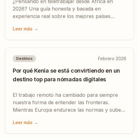
¿Pensando en teletrabajar desde África en
2026? Una guía honesta y basada en
experiencia real sobre los mejores países
africanos para nómadas digitales — visados,
Leer más →
costes, internet y más.
Febrero 2026
Destinos
Por qué Kenia se está convirtiendo en un
destino top para nómadas digitales
El trabajo remoto ha cambiado para siempre
nuestra forma de entender las fronteras.
Mientras Europa endurece las normas y suben
los precios en los hubs tradicionales, Kenia
Leer más →
destaca con entrada sin visado, un nuevo
Visado para Nómadas Digitales e