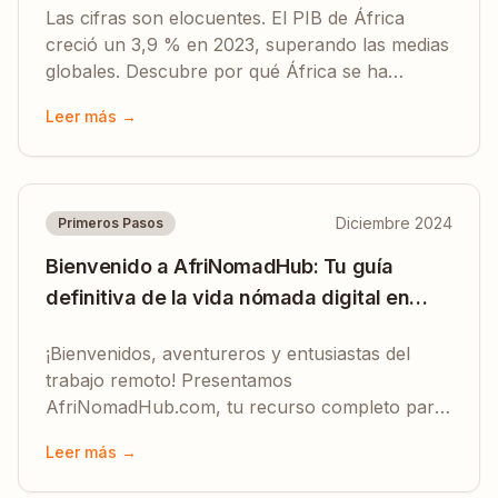
Las cifras son elocuentes. El PIB de África
creció un 3,9 % en 2023, superando las medias
globales. Descubre por qué África se ha
convertido en la nueva frontera para
Leer más →
emprendedores.
Diciembre 2024
Primeros Pasos
Bienvenido a AfriNomadHub: Tu guía
definitiva de la vida nómada digital en
África
¡Bienvenidos, aventureros y entusiastas del
trabajo remoto! Presentamos
AfriNomadHub.com, tu recurso completo para
navegar el apasionante mundo del nomadismo
Leer más →
digital en el continente africano.