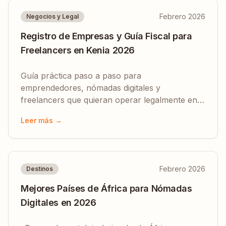
Febrero 2026
Negocios y Legal
Registro de Empresas y Guía Fiscal para
Freelancers en Kenia 2026
Guía práctica paso a paso para
emprendedores, nómadas digitales y
freelancers que quieran operar legalmente en
Kenia. Registro KRA PIN, configuración eCitizen
Leer más →
BRS, tramos fiscales, IVA e impuesto sobre el
volumen de negocio.
Febrero 2026
Destinos
Mejores Países de África para Nómadas
Digitales en 2026