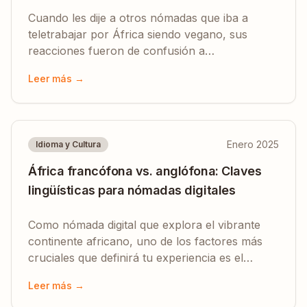
Cuando les dije a otros nómadas que iba a
teletrabajar por África siendo vegano, sus
reacciones fueron de confusión a
preocupación. Seis meses y ocho países
Leer más →
después, puedo decir con confianza que África
ofrece una cocina vegetal increíble.
Enero 2025
Idioma y Cultura
África francófona vs. anglófona: Claves
lingüísticas para nómadas digitales
Como nómada digital que explora el vibrante
continente africano, uno de los factores más
cruciales que definirá tu experiencia es el
idioma.
Leer más →