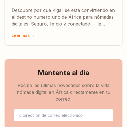
remotos
Descubre por qué Kigali se está convirtiendo en
el destino número uno de África para nómadas
digitales. Seguro, limpio y conectado — la
capital ruandesa ofrece oportunidades
Leer más →
inigualables.
Mantente al día
Recibe las últimas novedades sobre la vida
nómada digital en África directamente en tu
correo.