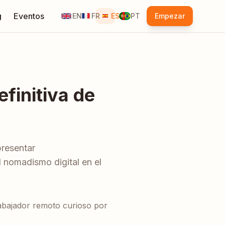
g
Eventos
EN
FR
ES
PT
Empezar
finitiva de
presentar
nomadismo digital en el
abajador remoto curioso por