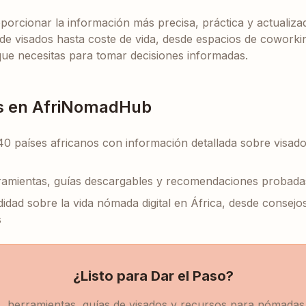
oporcionar la información más precisa, práctica y actualiz
as de visados hasta coste de vida, desde espacios de cowor
que necesitas para tomar decisiones informadas.
s en AfriNomadHub
0 países africanos con información detallada sobre visados
amientas, guías descargables y recomendaciones probada
idad sobre la vida nómada digital en África, desde consejo
s
¿Listo para Dar el Paso?
, herramientas, guías de visados y recursos para nómadas d