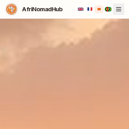
AfriNomadHub