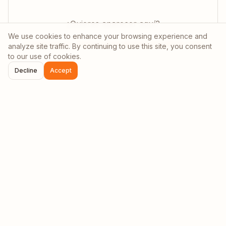
¿Quieres aparecer aquí?
We use cookies to enhance your browsing experience and
Contáctanos: partnerships@afrinomadhub.com
analyze site traffic. By continuing to use this site, you consent
to our use of cookies.
Decline
Accept
¿Listo para descubrir
Botsuana
?
Únete a la comunidad creciente de nómadas digitales
en
Botsuana
. ¡Aventuras inolvidables te esperan!
Planificar tu estancia