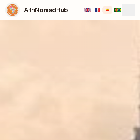
AfriNomadHub