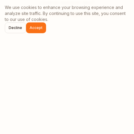
¿Quieres aparecer aquí?
We use cookies to enhance your browsing experience and
analyze site traffic. By continuing to use this site, you consent
Contáctanos: partnerships@afrinomadhub.com
to our use of cookies.
Decline
Accept
¿Listo para descubrir
Malaui
?
Únete a la comunidad creciente de nómadas digitales
en
Malaui
. ¡Aventuras inolvidables te esperan!
Planificar tu estancia
Unirse a la comunidad