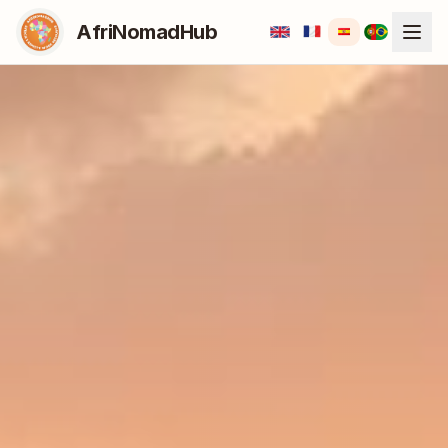
AfriNomadHub