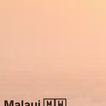
Malaui
🇲🇼