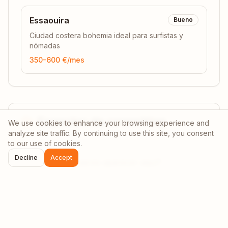
Essaouira
Bueno
Ciudad costera bohemia ideal para surfistas y
nómadas
350-600 €
/mes
Espacios de coworking
We use cookies to enhance your browsing experience and
analyze site traffic. By continuing to use this site, you consent
to our use of cookies.
Decline
Accept
¿Quieres aparecer aquí?
Contáctanos: partnerships@afrinomadhub.com