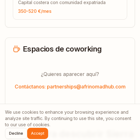
Capital costera con comunidad expatriada
350-520 €
/mes
Espacios de coworking
¿Quieres aparecer aquí?
Contáctanos: partnerships@afrinomadhub.com
We use cookies to enhance your browsing experience and
analyze site traffic. By continuing to use this site, you consent
to our use of cookies.
¿Listo para descubrir
Sierra
Decline
Accept