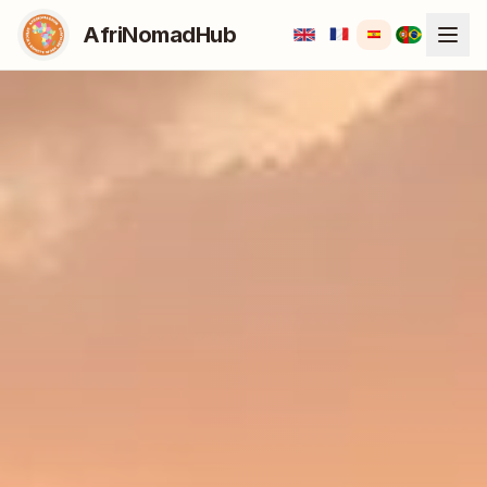
AfriNomadHub