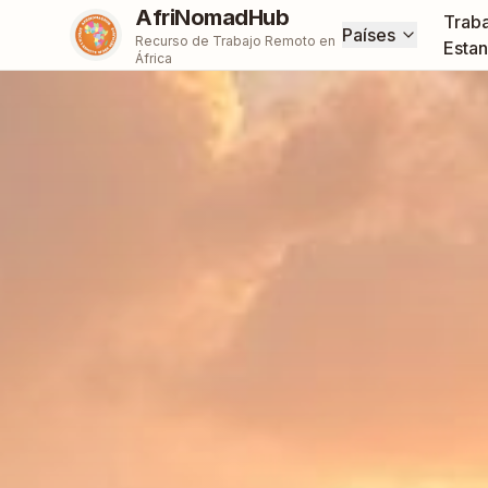
AfriNomadHub
Traba
Países
Recurso de Trabajo Remoto en
Estan
África