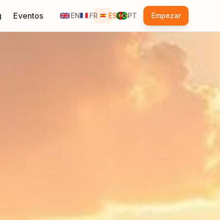
g
Eventos
EN
FR
ES
PT
Empezar