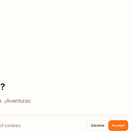
e
?
e
. ¡Aventuras
of cookies.
Decline
Accept
d