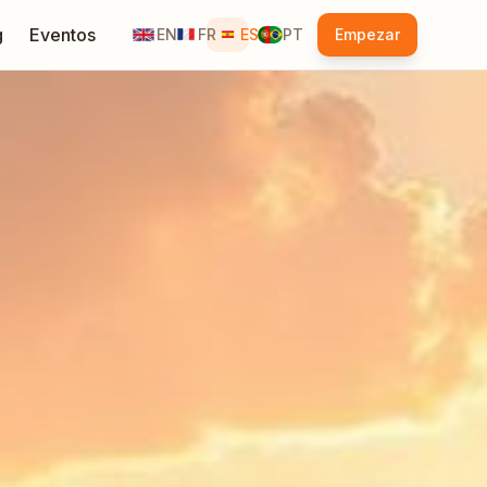
g
Eventos
EN
FR
ES
PT
Empezar