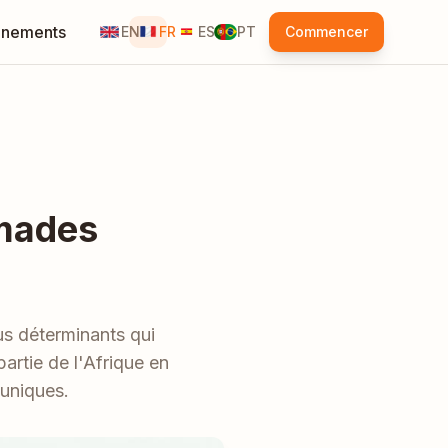
nements
EN
FR
ES
PT
Commencer
omades
lus déterminants qui
artie de l'Afrique en
 uniques.