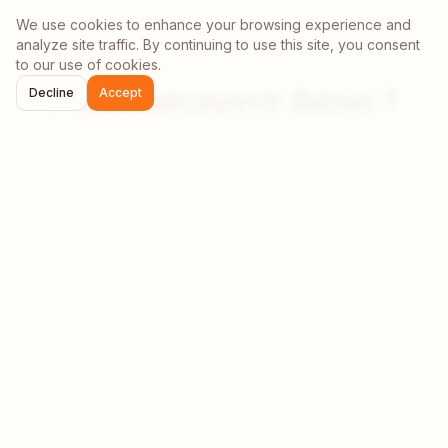
We use cookies to enhance your browsing experience and
analyze site traffic. By continuing to use this site, you consent
to our use of cookies.
Prêt à découvrir
Bénin
?
Decline
Accept
Rejoignez la communauté grandissante de nomades
digitaux en
Bénin
. Des aventures inoubliables vous
attendent !
Planifier votre séjour
Rejoindre la communauté
Sources :
Données compilées à partir de sources gouvernementales
officielles, rapports des opérateurs télécom, indice du coût de la vie