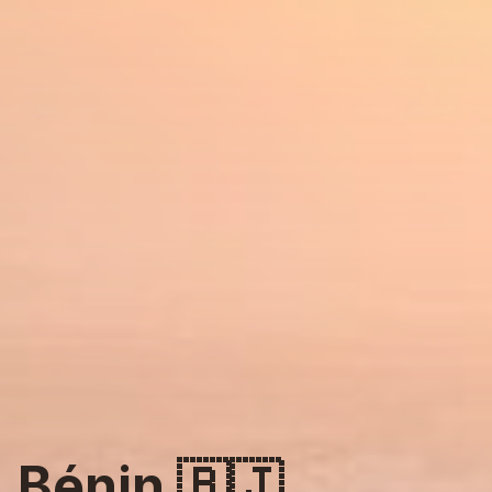
Bénin
🇧🇯