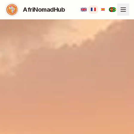
AfriNomadHub