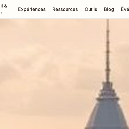
il &
Expériences
Ressources
Outils
Blog
Évé
r