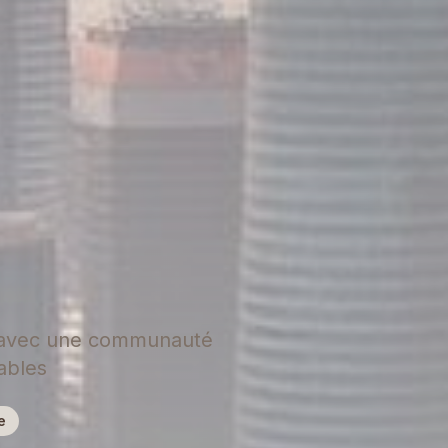
st avec une communauté
ables
e