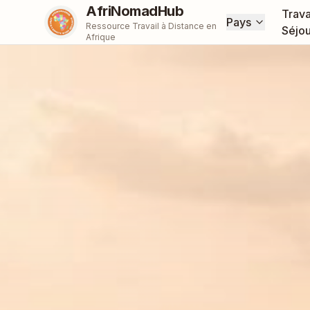
AfriNomadHub
Trava
Pays
Ressource Travail à Distance en
Séjou
Afrique