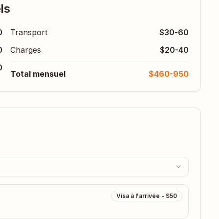
ls
0
Transport
$30-60
0
Charges
$20-40
0
Total mensuel
$460-950
Visa à l'arrivée - $50