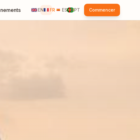
nements
EN
FR
ES
PT
Commencer