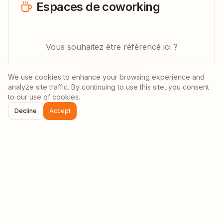
Espaces de coworking
Vous souhaitez être référencé ici ?
Contactez-nous :
We use cookies to enhance your browsing experience and
partnerships@afrinomadhub.com
analyze site traffic. By continuing to use this site, you consent
to our use of cookies.
Decline
Accept
Prêt à découvrir
Malawi
?
Rejoignez la communauté grandissante de nomades
digitaux en
Malawi
. Des aventures inoubliables vous
attendent !