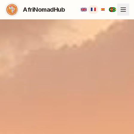
AfriNomadHub