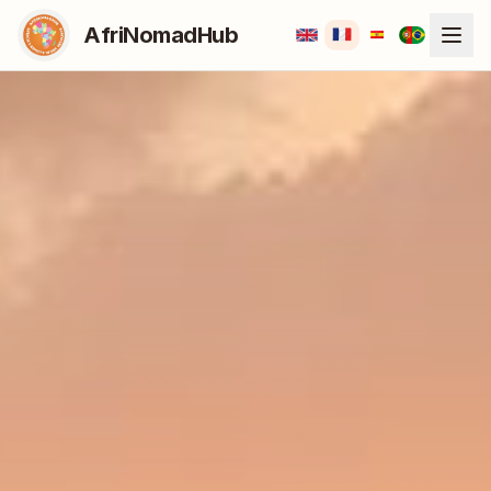
AfriNomadHub