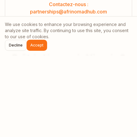
Contactez-nous :
partnerships@afrinomadhub.com
We use cookies to enhance your browsing experience and
analyze site traffic. By continuing to use this site, you consent
to our use of cookies.
Decline
Accept
Prêt à découvrir
Nigeria
?
Rejoignez la communauté grandissante de nomades
digitaux en
Nigeria
. Des aventures inoubliables vous
attendent !
Planifier votre séjour
Rejoindre la communauté