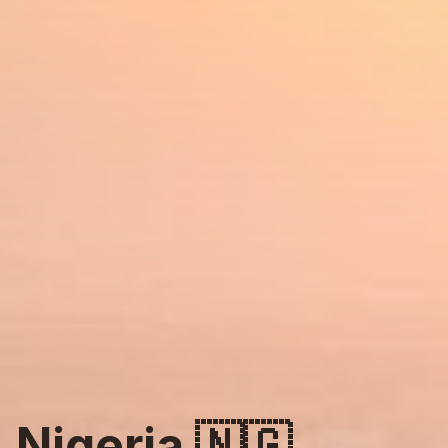
Nigeria
🇳🇬