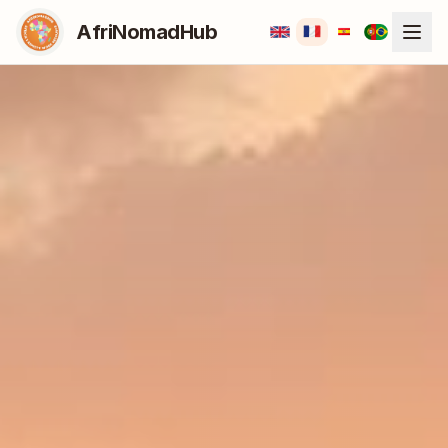
AfriNomadHub